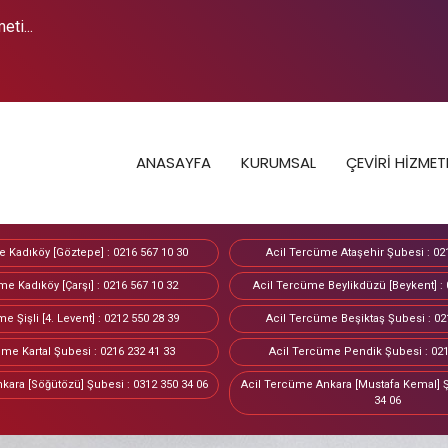
ti...
ANASAYFA
KURUMSAL
ÇEVİRİ HİZMET
 Kadıköy [Göztepe] : 0216 567 10 30
Acil Tercüme Ataşehir Şubesi : 02
me Kadıköy [Çarşı] : 0216 567 10 32
Acil Tercüme Beylikdüzü [Beykent] : 
e Şişli [4. Levent] : 0212 550 28 39
Acil Tercüme Beşiktaş Şubesi : 02
me Kartal Şubesi : 0216 232 41 33
Acil Tercüme Pendik Şubesi : 021
kara [Söğütözü] Şubesi : 0312 350 34 06
Acil Tercüme Ankara [Mustafa Kemal] Ş
34 06