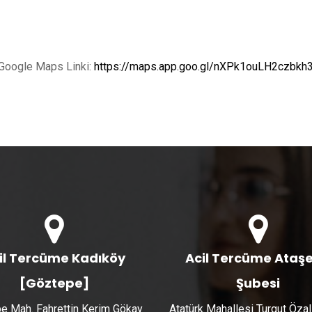
Google Maps Linki:
https://maps.app.goo.gl/nXPk1ouLH2czbkh
il Tercüme Kadıköy
Acil Tercüme Ataşe
[Göztepe]
Şubesi
e Mah. Fahrettin Kerim Gökay
Atatürk Mahallesi Turgut Özal