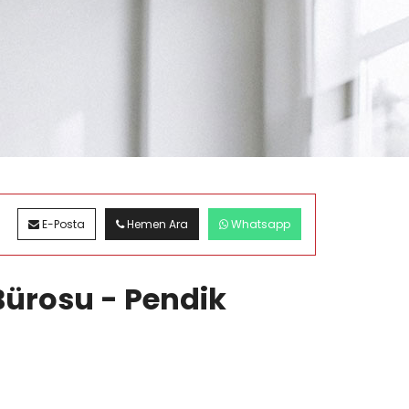
E-Posta
Hemen Ara
Whatsapp
Bürosu - Pendik