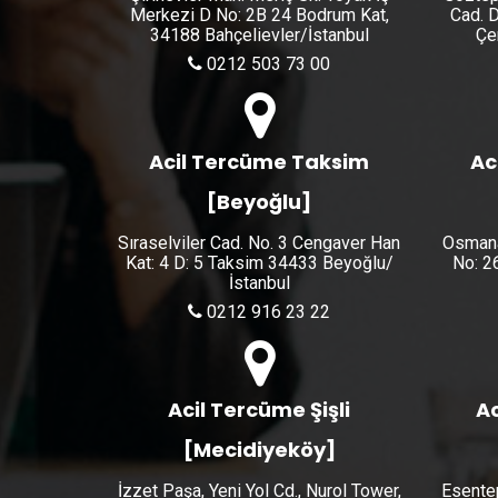
Merkezi D No: 2B 24 Bodrum Kat,
Cad. D
34188 Bahçelievler/İstanbul
Çe
0212 503 73 00
Acil Tercüme Taksim
Ac
[Beyoğlu]
Sıraselviler Cad. No. 3 Cengaver Han
Osmana
Kat: 4 D: 5 Taksim 34433 Beyoğlu/
No: 2
İstanbul
0212 916 23 22
Acil Tercüme Şişli
Ac
[Mecidiyeköy]
İzzet Paşa, Yeni Yol Cd., Nurol Tower,
Esente