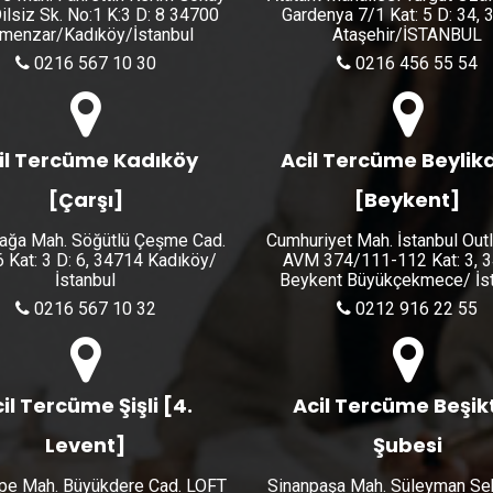
ilsiz Sk. No:1 K:3 D: 8 34700
Gardenya 7/1 Kat: 5 D: 34,
menzar/Kadıköy/İstanbul
Ataşehir/İSTANBUL
0216 567 10 30
0216 456 55 54
il Tercüme Kadıköy
Acil Tercüme Beylik
[Çarşı]
[Beykent]
ğa Mah. Söğütlü Çeşme Cad.
Cumhuriyet Mah. İstanbul Out
6 Kat: 3 D: 6, 34714 Kadıköy/
AVM 374/111-112 Kat: 3, 
İstanbul
Beykent Büyükçekmece/ İst
0216 567 10 32
0212 916 22 55
il Tercüme Şişli [4.
Acil Tercüme Beşik
Levent]
Şubesi
pe Mah. Büyükdere Cad. LOFT
Sinanpaşa Mah. Süleyman Se