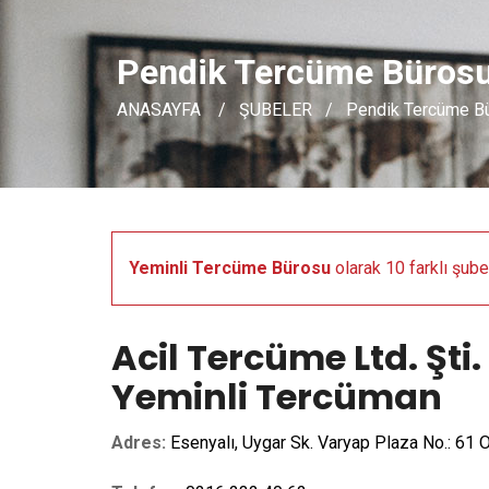
Pendik Tercüme Büros
ANASAYFA
ŞUBELER
Pendik Tercüme B
Yeminli Tercüme Bürosu
olarak 10 farklı şub
Acil Tercüme Ltd. Şt
Yeminli Tercüman
Adres:
Esenyalı, Uygar Sk. Varyap Plaza No.: 61 