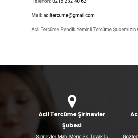
Telefon:
0216 232 40 62
Mail:
aciltercume@gmail.com
Acil Tercüme Pendik Yeminli Tercüme Şubemizin 
Acil Tercüme Şirinevler
Ac
Şubesi
Şirinevler Mah. Meriç Sk. Toyak İş
Göztep