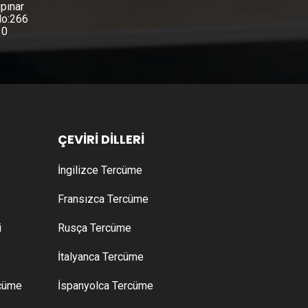
pınar
No:266
10
ÇEVİRİ DİLLERİ
İngilizce Tercüme
Fransızca Tercüme
i
Rusça Tercüme
İtalyanca Tercüme
rcüme
İspanyolca Tercüme