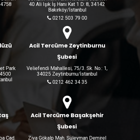
 34758
40 Ali Işık İş Hanı Kat 1 D: 8, 34142
Bakırköy/İstanbul
0212 503 79 00
düzü
Acil Tercüme Zeytinburnu
Şubesi
let Park
Veliefendi Mahallesi, 75/3. Sk. No.: 1,
34500
34025 Zeytinburnu/İstanbul
anbul
0212 462 34 35
taş
Acil Tercüme Başakşehir
Şubesi
ba Cad.
Ziya Gökalp Mah. Süleyman Demirel