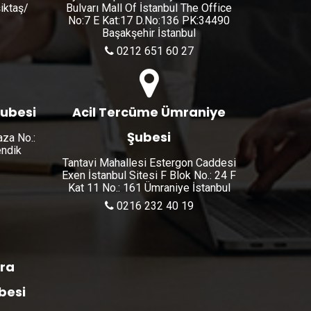
şiktaş/
Bulvarı Mall Of İstanbul The Office
No:7 E Kat:17 D.No:136 PK:34490
Başakşehir İstanbul
0212 651 60 27
Şubesi
Acil Tercüme Ümraniye
Şubesi
aza No.:
endik
Tantavi Mahallesi Estergon Caddesi
Exen İstanbul Sitesi F Blok No.: 24 F
Kat 11 No.: 161 Ümraniye İstanbul
0216 232 40 19
ara
besi