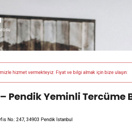
u
ürosu
emizle hizmet vermekteyiz. Fiyat ve bilgi almak için bize ulaşın:
i. – Pendik Yeminli Tercüme 
Ofis No.: 247, 34903 Pendik İstanbul