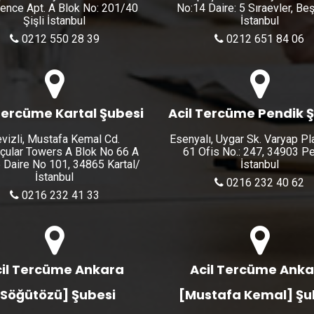
ence Apt. A Blok No: 201/40
No:14 Daire: 5 Sıraevler, Be
Şişli İstanbul
İstanbul
0212 550 28 39
0212 651 84 06
Tercüme Kartal Şubesi
Acil Tercüme Pendik 
vizli, Mustafa Kemal Cd.
Esenyalı, Uygar Sk. Varyap Pl
çular Towers A Blok No 66 A
61 Ofis No.: 247, 34903 P
 Daire No 101, 34865 Kartal/
İstanbul
İstanbul
0216 232 40 62
0216 232 41 33
il Tercüme Ankara
Acil Tercüme Ank
[Söğütözü] Şubesi
[Mustafa Kemal] Şu