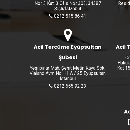
No.: 3 Kat: 3 Ofis No.: 303, 34387
Resid
Şişli/İstanbul
0212 515 86 41
Acil Tercüme Eyüpsultan
Acil 
Şubesi
Ce
Hukuk
Yeşilpınar Mah. Şehit Metin Kaya Sok.
Kat 15
Vialand Avm No: 11 A / 25 Eyüpsultan
İstanbul
0212 655 92 23
Ac