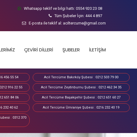
Whatsapp teklif ve bilgi hattı:
0554 920 23 08
Tüm Şubeler İçin:
444 4 897
E-posta ile teklif al:
aciltercume@gmail.com
LERİMİZ
ÇEVİRİ DİLLERİ
ŞUBELER
İLETİŞİM
16 456 55 54
Acil Tercüme Bakırköy Şubesi : 0212 503 79 00
0212 916 22 55
Acil Tercüme Zeytinburnu Şubesi : 0212 462 34 35
12 651 84 06
Acil Tercüme Başakşehir Şubesi : 0212 651 60 27
6 232 40 62
Acil Tercüme Ümraniye Şubesi : 0216 232 40 19
ubesi : 0312 370