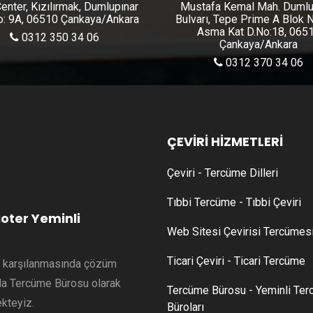
enter, Kızılırmak, Dumlupınar
Mustafa Kemal Mah. Dumlu
No: 9A, 06510 Çankaya/Ankara
Bulvarı, Tepe Prime A Blok 
Asma Kat D.No:18, 065
0312 350 34 06
Çankaya/Ankara
0312 370 34 06
ÇEVİRİ HİZMETLERİ
Çeviri - Tercüme Dilleri
Tıbbi Tercüme - Tıbbi Çeviri
oter Yeminli
Web Sitesi Çevirisi Tercümes
Ticari Çeviri - Ticari Tercüme
in karşılanmasında çözüm
nda Tercüme Bürosu olarak
Tercüme Bürosu - Yeminli Te
kteyiz.
Büroları