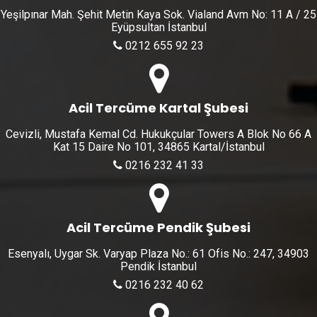
Yeşilpınar Mah. Şehit Metin Kaya Sok. Vialand Avm No: 11 A / 25
Eyüpsultan İstanbul
0212 655 92 23
Acil Tercüme Kartal Şubesi
Cevizli, Mustafa Kemal Cd. Hukukçular Towers A Blok No 66 A
Kat 15 Daire No 101, 34865 Kartal/İstanbul
0216 232 41 33
Acil Tercüme Pendik Şubesi
Esenyalı, Uygar Sk. Varyap Plaza No.: 61 Ofis No.: 247, 34903
Pendik İstanbul
0216 232 40 62