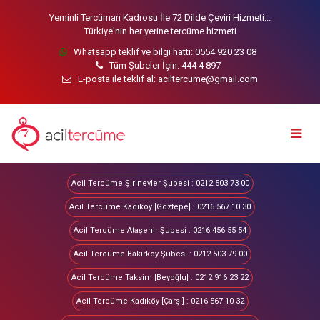
Yeminli Tercüman Kadrosu İle 72 Dilde Çeviri Hizmeti...
Türkiye'nin her yerine tercüme hizmeti
Whatsapp teklif ve bilgi hattı:
0554 920 23 08
Tüm Şubeler İçin:
444 4 897
E-posta ile teklif al:
aciltercume@gmail.com
Togg
navig
Acil Tercüme Şirinevler Şubesi : 0212 503 73 00
Acil Tercüme Kadıköy [Göztepe] : 0216 567 10 30
Acil Tercüme Ataşehir Şubesi : 0216 456 55 54
Acil Tercüme Bakırköy Şubesi : 0212 503 79 00
Acil Tercüme Taksim [Beyoğlu] : 0212 916 23 22
Acil Tercüme Kadıköy [Çarşı] : 0216 567 10 32