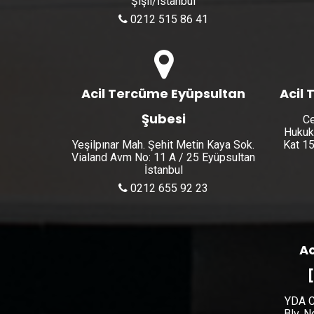
Şişli/İstanbul
0212 515 86 41
Acil Tercüme Eyüpsultan
Acil 
Şubesi
Ce
Hukuk
Yeşilpınar Mah. Şehit Metin Kaya Sok.
Kat 15
Vialand Avm No: 11 A / 25 Eyüpsultan
İstanbul
0212 655 92 23
Ac
YDA C
Blv. 