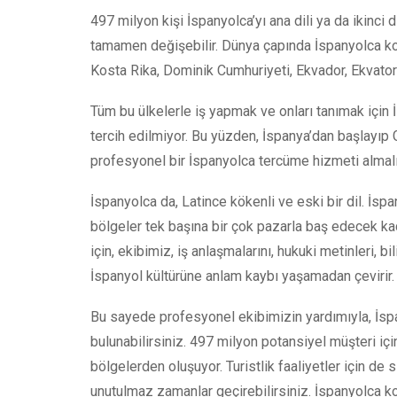
497 milyon kişi İspanyolca’yı ana dili ya da ikinci
tamamen değişebilir. Dünya çapında İspanyolca konuş
Kosta Rika‎, Dominik Cumhuriyeti, Ekvador, Ekvator G
Tüm bu ülkelerle iş yapmak ve onları tanımak için 
tercih edilmiyor. Bu yüzden, İspanya’dan başlayı
profesyonel bir İspanyolca tercüme hizmeti almal
İspanyolca da, Latince kökenli ve eski bir dil. İs
bölgeler tek başına bir çok pazarla baş edecek kad
için, ekibimiz, iş anlaşmalarını, hukuki metinleri, bi
İspanyol kültürüne anlam kaybı yaşamadan çevirir
Bu sayede profesyonel ekibimizin yardımıyla, İspany
bulunabilirsiniz. 497 milyon potansiyel müşteri iç
bölgelerden oluşuyor. Turistlik faaliyetler için de
unutulmaz zamanlar geçirebilirsiniz. İspanyolca k