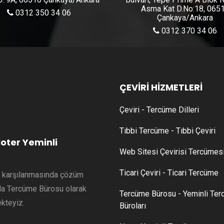
Asma Kat D.No:18, 065
0312 350 34 06
Çankaya/Ankara
0312 370 34 06
ÇEVİRİ HİZMETLERİ
Çeviri - Tercüme Dilleri
Tıbbi Tercüme - Tıbbi Çeviri
oter Yeminli
Web Sitesi Çevirisi Tercümes
Ticari Çeviri - Ticari Tercüme
in karşılanmasında çözüm
nda Tercüme Bürosu olarak
Tercüme Bürosu - Yeminli Te
kteyiz.
Büroları