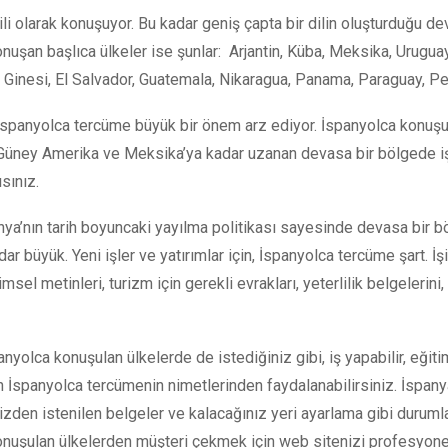
 dili olarak konuşuyor. Bu kadar geniş çapta bir dilin oluşturduğu 
an başlıca ülkeler ise şunlar: Arjantin‎, Küba‎, Meksika, Uruguay, 
inesi, El Salvador‎, Guatemala‎, Nikaragua‎, Panama‎, Paraguay, Per
İspanyolca tercüme büyük bir önem arz ediyor. İspanyolca konuşula
p Güney Amerika ve Meksika’ya kadar uzanan devasa bir bölgede iş
ısınız.
panya’nın tarih boyuncaki yayılma politikası sayesinde devasa bir
ar büyük. Yeni işler ve yatırımlar için, İspanyolca tercüme şart.
limsel metinleri, turizm için gerekli evrakları, yeterlilik belgelerini
.
olca konuşulan ülkelerde de istediğiniz gibi, iş yapabilir, eğitim 
in İspanyolca tercümenin nimetlerinden faydalanabilirsiniz. İspan
 sizden istenilen belgeler ve kalacağınız yeri ayarlama gibi durum
onuşulan ülkelerden müşteri çekmek için web sitenizi profesyonel 