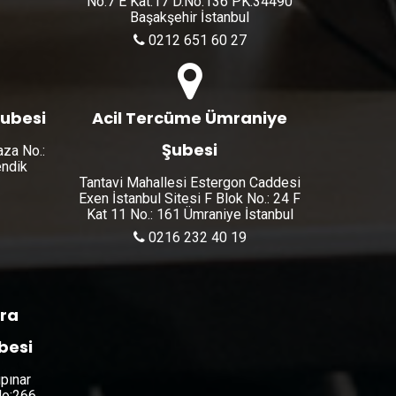
No:7 E Kat:17 D.No:136 PK:34490
Başakşehir İstanbul
0212 651 60 27
Şubesi
Acil Tercüme Ümraniye
Şubesi
aza No.:
endik
Tantavi Mahallesi Estergon Caddesi
Exen İstanbul Sitesi F Blok No.: 24 F
Kat 11 No.: 161 Ümraniye İstanbul
0216 232 40 19
ara
besi
pınar
No:266