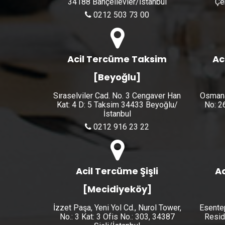
34188 Bahçelievler/İstanbul
Çe
0212 503 73 00
Acil Tercüme Taksim
Ac
[Beyoğlu]
Sıraselviler Cad. No. 3 Cengaver Han
Osmana
Kat: 4 D: 5 Taksim 34433 Beyoğlu/
No: 2
İstanbul
0212 916 23 22
Acil Tercüme Şişli
Ac
[Mecidiyeköy]
İzzet Paşa, Yeni Yol Cd., Nurol Tower,
Esente
No.: 3 Kat: 3 Ofis No.: 303, 34387
Resid