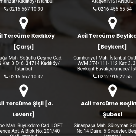
menzar/Kadıköy/İstanbul
Ataşehir/İSTANBUL
0216 567 10 30
0216 456 55 54
il Tercüme Kadıköy
Acil Tercüme Beylik
[Çarşı]
[Beykent]
ğa Mah. Söğütlü Çeşme Cad.
Cumhuriyet Mah. İstanbul Out
6 Kat: 3 D: 6, 34714 Kadıköy/
AVM 374/111-112 Kat: 3, 
İstanbul
Beykent Büyükçekmece/ İst
0216 567 10 32
0212 916 22 55
il Tercüme Şişli [4.
Acil Tercüme Beşik
Levent]
Şubesi
pe Mah. Büyükdere Cad. LOFT
Sinanpaşa Mah. Süleyman Se
ence Apt. A Blok No: 201/40
No:14 Daire: 5 Sıraevler, Be