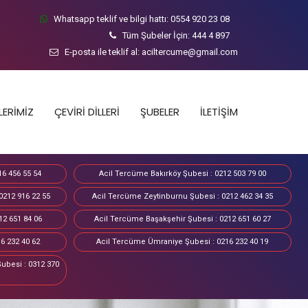
Whatsapp teklif ve bilgi hattı:
0554 920 23 08
Tüm Şubeler İçin:
444 4 897
E-posta ile teklif al:
aciltercume@gmail.com
LERİMİZ
ÇEVİRİ DİLLERİ
ŞUBELER
İLETİŞİM
16 456 55 54
Acil Tercüme Bakırköy Şubesi : 0212 503 79 00
0212 916 22 55
Acil Tercüme Zeytinburnu Şubesi : 0212 462 34 35
12 651 84 06
Acil Tercüme Başakşehir Şubesi : 0212 651 60 27
6 232 40 62
Acil Tercüme Ümraniye Şubesi : 0216 232 40 19
ubesi : 0312 370