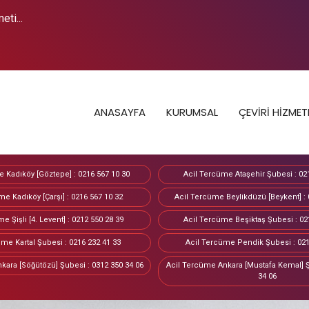
ti...
ANASAYFA
KURUMSAL
ÇEVİRİ HİZMET
 Kadıköy [Göztepe] : 0216 567 10 30
Acil Tercüme Ataşehir Şubesi : 02
me Kadıköy [Çarşı] : 0216 567 10 32
Acil Tercüme Beylikdüzü [Beykent] : 
e Şişli [4. Levent] : 0212 550 28 39
Acil Tercüme Beşiktaş Şubesi : 02
me Kartal Şubesi : 0216 232 41 33
Acil Tercüme Pendik Şubesi : 021
kara [Söğütözü] Şubesi : 0312 350 34 06
Acil Tercüme Ankara [Mustafa Kemal] Ş
34 06