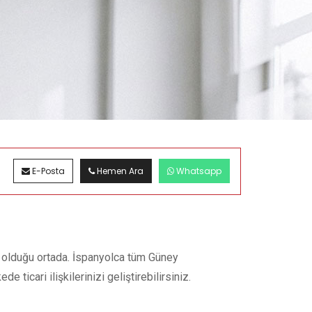
E-Posta
Hemen Ara
Whatsapp
i olduğu ortada. İspanyolca tüm Güney
icari ilişkilerinizi geliştirebilirsiniz.