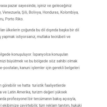
devasa pazar sayesinde, işiniz ve geleceğiniz
Venezuela‎, Şili‎, Bolivya‎, Honduras, Kolombiya,
u‎, Porto Riko‎.
n ülkelerin çoğunda bu dil dışında başka bir dil
 yapmak istiyorsanız, mutlaka tecrübeli ve
 bölgede konuşuluyor. İspanyolca konuşulan
 İşinizi büyütmek ve bu bölgede söz sahibi olmak
, e-postaları, kanuni işlemler için gerekli belgeleri
görebilir ve hatta turistik faaliyetlerde
ya ve Latin Amerika, turizm değeri yüksek
larda profesyonel bir tercümanın bakış açısıyla,
ekibimize çevirtebilir, tüm reklam tanıtım, hukuki