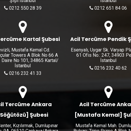
Şişli İstanbul
İstanbul
0212 550 28 39
0212 651 84 06
Tercüme Kartal Şubesi
Acil Tercüme Pendik 
vizli, Mustafa Kemal Cd.
Esenyalı, Uygar Sk. Varyap Pl
çular Towers A Blok No 66 A
61 Ofis No.: 247, 34903 P
 Daire No 101, 34865 Kartal/
İstanbul
İstanbul
0216 232 40 62
0216 232 41 33
il Tercüme Ankara
Acil Tercüme Ank
[Söğütözü] Şubesi
[Mustafa Kemal] Şu
enter, Kızılırmak, Dumlupınar
Mustafa Kemal Mah. Dumlu
No: 9A, 06510 Çankaya/Ankara
Bulvarı, Tepe Prime A Blok 