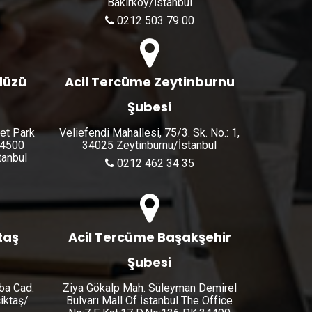
Bakırköy/İstanbul
0212 503 79 00
düzü
Acil Tercüme Zeytinburnu
Şubesi
let Park
Veliefendi Mahallesi, 75/3. Sk. No.: 1,
34500
34025 Zeytinburnu/İstanbul
anbul
0212 462 34 35
taş
Acil Tercüme Başakşehir
Şubesi
ba Cad.
Ziya Gökalp Mah. Süleyman Demirel
şiktaş/
Bulvarı Mall Of İstanbul The Office