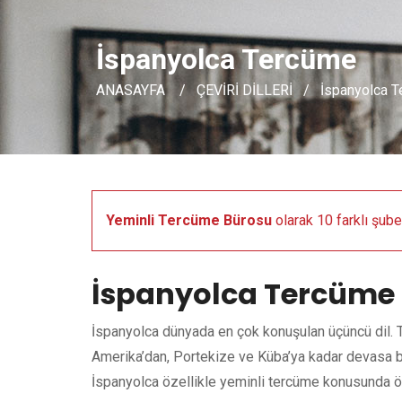
İspanyolca Tercüme
ANASAYFA
ÇEVİRİ DİLLERİ
İspanyolca 
Yeminli Tercüme Bürosu
olarak 10 farklı şub
İspanyolca Tercüme
İspanyolca dünyada en çok konuşulan üçüncü dil. T
Amerika’dan, Portekize ve Küba’ya kadar devasa bir
İspanyolca özellikle yeminli tercüme konusunda ön