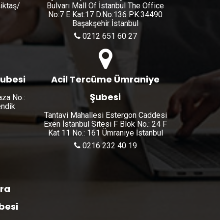
şiktaş/
Bulvarı Mall Of İstanbul The Office
No:7 E Kat:17 D.No:136 PK:34490
Başakşehir İstanbul
0212 651 60 27
Şubesi
Acil Tercüme Ümraniye
Şubesi
aza No.:
endik
Tantavi Mahallesi Estergon Caddesi
Exen İstanbul Sitesi F Blok No.: 24 F
Kat 11 No.: 161 Ümraniye İstanbul
0216 232 40 19
ara
besi