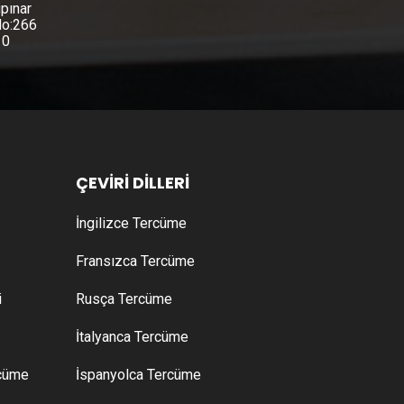
pınar
No:266
10
ÇEVİRİ DİLLERİ
İngilizce Tercüme
Fransızca Tercüme
i
Rusça Tercüme
İtalyanca Tercüme
rcüme
İspanyolca Tercüme