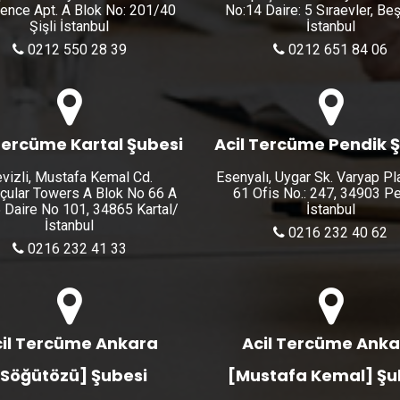
ence Apt. A Blok No: 201/40
No:14 Daire: 5 Sıraevler, Be
Şişli İstanbul
İstanbul
0212 550 28 39
0212 651 84 06
Tercüme Kartal Şubesi
Acil Tercüme Pendik 
vizli, Mustafa Kemal Cd.
Esenyalı, Uygar Sk. Varyap Pl
çular Towers A Blok No 66 A
61 Ofis No.: 247, 34903 P
 Daire No 101, 34865 Kartal/
İstanbul
İstanbul
0216 232 40 62
0216 232 41 33
il Tercüme Ankara
Acil Tercüme Ank
[Söğütözü] Şubesi
[Mustafa Kemal] Şu