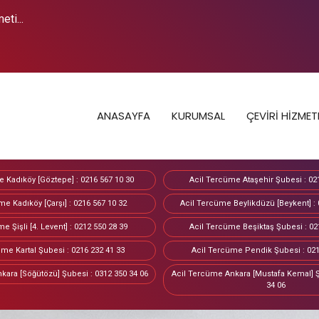
ti...
ANASAYFA
KURUMSAL
ÇEVİRİ HİZMET
 Kadıköy [Göztepe] : 0216 567 10 30
Acil Tercüme Ataşehir Şubesi : 02
me Kadıköy [Çarşı] : 0216 567 10 32
Acil Tercüme Beylikdüzü [Beykent] : 
e Şişli [4. Levent] : 0212 550 28 39
Acil Tercüme Beşiktaş Şubesi : 02
me Kartal Şubesi : 0216 232 41 33
Acil Tercüme Pendik Şubesi : 021
kara [Söğütözü] Şubesi : 0312 350 34 06
Acil Tercüme Ankara [Mustafa Kemal] Ş
34 06