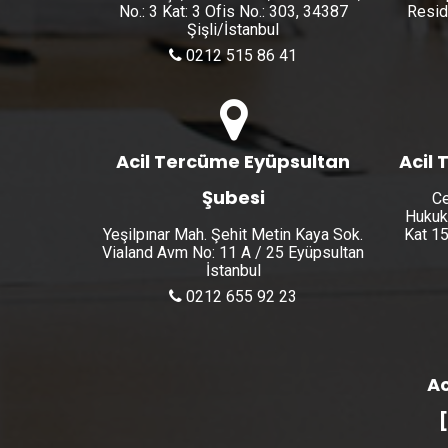
No.: 3 Kat: 3 Ofis No.: 303, 34387
Resid
Şişli/İstanbul
0212 515 86 41
Acil Tercüme Eyüpsultan
Acil 
Şubesi
Ce
Hukuk
Yeşilpınar Mah. Şehit Metin Kaya Sok.
Kat 15
Vialand Avm No: 11 A / 25 Eyüpsultan
İstanbul
0212 655 92 23
Ac