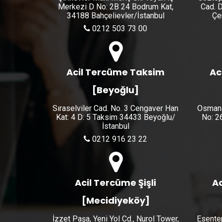
Merkezi D No: 2B 24 Bodrum Kat,
Cad. D
34188 Bahçelievler/İstanbul
Çe
0212 503 73 00
Acil Tercüme Taksim
Ac
[Beyoğlu]
Sıraselviler Cad. No. 3 Cengaver Han
Osmana
Kat: 4 D: 5 Taksim 34433 Beyoğlu/
No: 2
İstanbul
0212 916 23 22
Acil Tercüme Şişli
Ac
[Mecidiyeköy]
İzzet Paşa, Yeni Yol Cd., Nurol Tower,
Esente