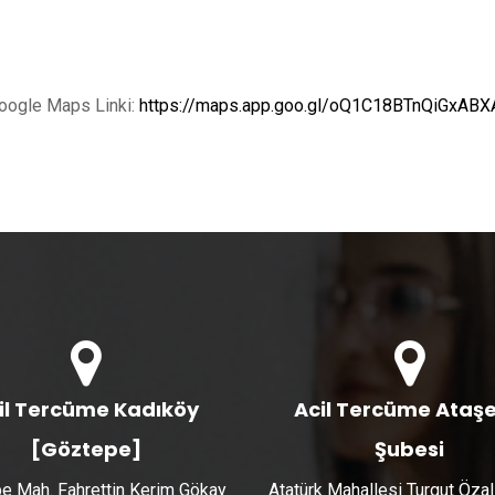
Google Maps Linki:
https://maps.app.goo.gl/oQ1C18BTnQiGxABX
il Tercüme Kadıköy
Acil Tercüme Ataşe
[Göztepe]
Şubesi
e Mah. Fahrettin Kerim Gökay
Atatürk Mahallesi Turgut Özal