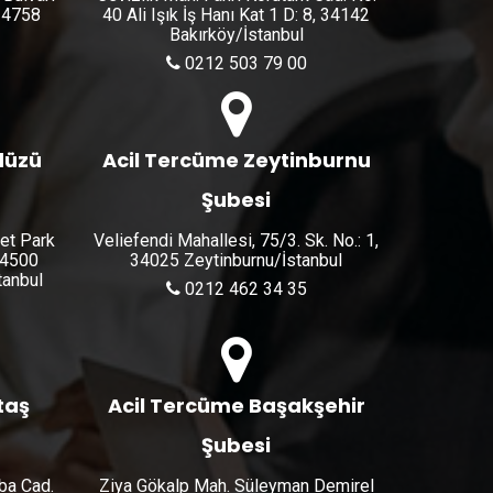
 34758
40 Ali Işık İş Hanı Kat 1 D: 8, 34142
Bakırköy/İstanbul
0212 503 79 00
düzü
Acil Tercüme Zeytinburnu
Şubesi
let Park
Veliefendi Mahallesi, 75/3. Sk. No.: 1,
34500
34025 Zeytinburnu/İstanbul
anbul
0212 462 34 35
taş
Acil Tercüme Başakşehir
Şubesi
ba Cad.
Ziya Gökalp Mah. Süleyman Demirel