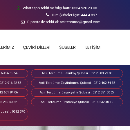
Whatsapp teklif ve bilgi hattı:
0554 920 23 08
Tüm Şubeler İçin:
444 4 897
E-posta ile teklif al:
aciltercume@gmail.com
LERİMİZ
ÇEVİRİ DİLLERİ
ŞUBELER
İLETİŞİM
16 456 55 54
Acil Tercüme Bakırköy Şubesi : 0212 503 79 00
0212 916 22 55
Acil Tercüme Zeytinburnu Şubesi : 0212 462 34 35
12 651 84 06
Acil Tercüme Başakşehir Şubesi : 0212 651 60 27
6 232 40 62
Acil Tercüme Ümraniye Şubesi : 0216 232 40 19
ubesi : 0312 370