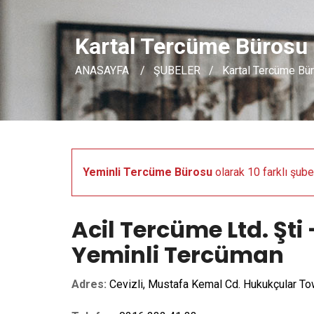
Kartal Tercüme Bürosu
ANASAYFA
ŞUBELER
Kartal Tercüme Bü
Yeminli Tercüme Bürosu
olarak 10 farklı şub
Acil Tercüme Ltd. Şti
Yeminli Tercüman
Adres:
Cevizli, Mustafa Kemal Cd. Hukukçular To