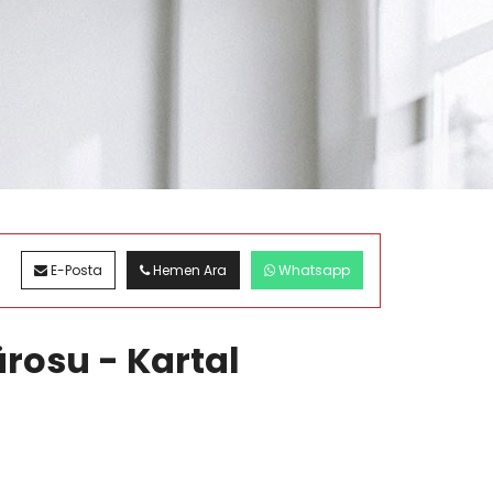
E-Posta
Hemen Ara
Whatsapp
ürosu - Kartal