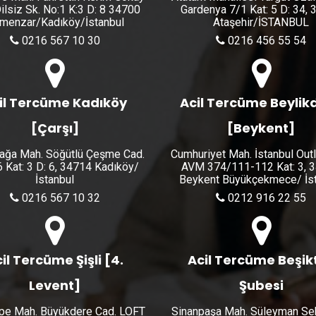
ilsiz Sk. No:1 K:3 D: 8 34700
Gardenya 7/1 Kat: 5 D: 34,
menzar/Kadıköy/İstanbul
Ataşehir/İSTANBUL
0216 567 10 30
0216 456 55 54
il Tercüme Kadıköy
Acil Tercüme Beylik
[Çarşı]
[Beykent]
ğa Mah. Söğütlü Çeşme Cad.
Cumhuriyet Mah. İstanbul Out
6 Kat: 3 D: 6, 34714 Kadıköy/
AVM 374/111-112 Kat: 3, 
İstanbul
Beykent Büyükçekmece/ İst
0216 567 10 32
0212 916 22 55
il Tercüme Şişli [4.
Acil Tercüme Beşik
Levent]
Şubesi
pe Mah. Büyükdere Cad. LOFT
Sinanpaşa Mah. Süleyman Se