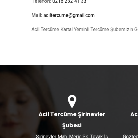
Telefon:
0216 232 41 33
Mail:
aciltercume@gmail.com
Acil Tercüme Kartal Yeminli Tercüme Şubemizin 
Acil Tercüme Şirinevler
Ac
Şubesi
Şirinevler Mah. Meriç Sk. Toyak İş
Göztep