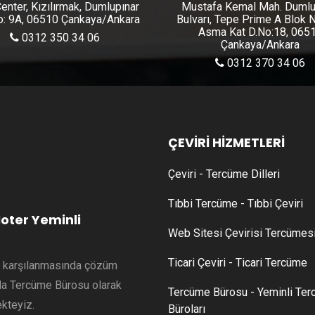
enter, Kızılırmak, Dumlupınar
Mustafa Kemal Mah. Dumlu
No: 9A, 06510 Çankaya/Ankara
Bulvarı, Tepe Prime A Blok 
Asma Kat D.No:18, 065
0312 350 34 06
Çankaya/Ankara
0312 370 34 06
ÇEVİRİ HİZMETLERİ
Çeviri - Tercüme Dilleri
Tıbbi Tercüme - Tıbbi Çeviri
oter Yeminli
Web Sitesi Çevirisi Tercümes
Ticari Çeviri - Ticari Tercüme
in karşılanmasında çözüm
nda Tercüme Bürosu olarak
Tercüme Bürosu - Yeminli Te
kteyiz.
Büroları